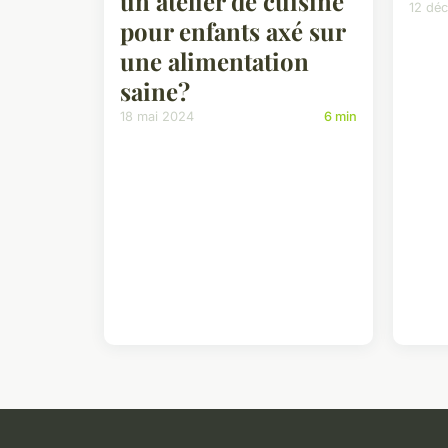
un atelier de cuisine
12 dé
pour enfants axé sur
une alimentation
saine?
18 mai 2024
6 min