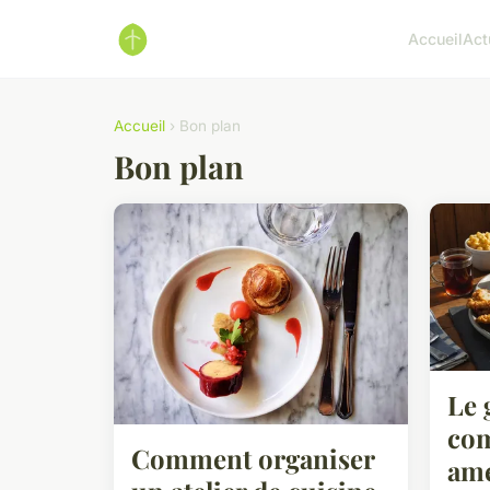
Accueil
Act
Accueil
› Bon plan
Bon plan
Le 
com
Comment organiser
amé