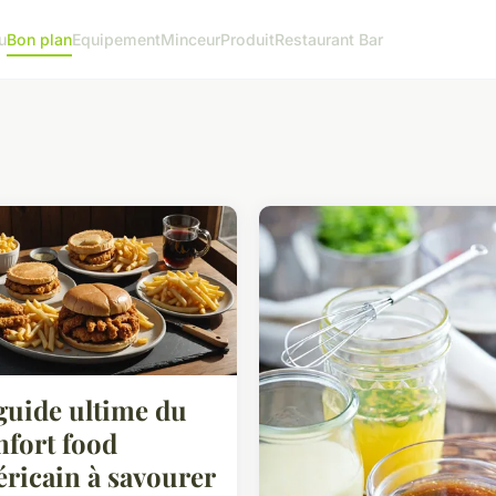
u
Bon plan
Equipement
Minceur
Produit
Restaurant Bar
guide ultime du
fort food
ricain à savourer